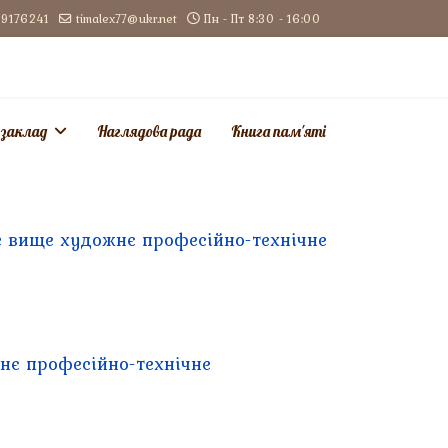
9176241
timalex77@ukr.net
Пн - Пт 8:30 - 16:00
 заклад
Наглядова рада
Книга пам'яті
е вище художнє професійно-технічне
нє професійно-технічне