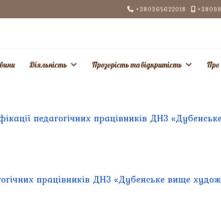
+380365622018
+38099
вини
Діяльність
Прозорість та відкритість
Про
фікації
педагогічних працівників ДНЗ «Дубенськ
гогічних працівників ДНЗ «Дубенське вище худож