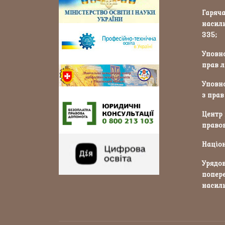
Гаряча
насиль
335;
Уповн
прав л
Уповн
з прав
Центр
правов
Націон
Урядов
попер
насиль