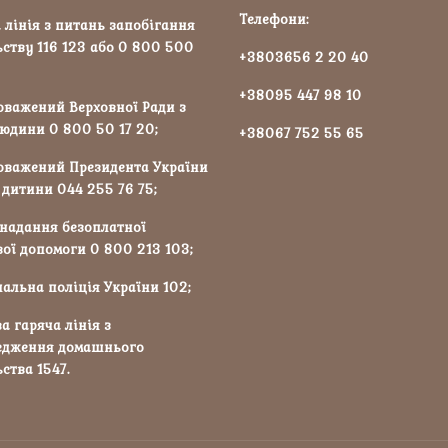
Телефони:
 лінія з питань запобігання
ству 116 123 або 0 800 500
+3803656 2 20 40
+38095 447 98 10
оважений Верховної Ради з
юдини 0 800 50 17 20;
+38067 752 55 65
оважений Президента України
 дитини 044 255 76 75;
 надання безоплатної
ої допомоги 0 800 213 103;
альна поліція України 102;
а гаряча лінія з
едження домашнього
ства 1547.