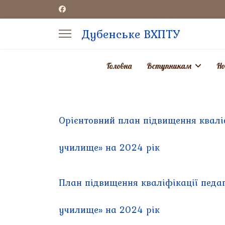
Дубенське ВХПТУ
Головна
Вступникам
Но
aracters for results.
Орієнтовний план підвищення квалі
училище»
на 2024 рік
План підвищення кваліфікації педа
училище» на 2024 рік