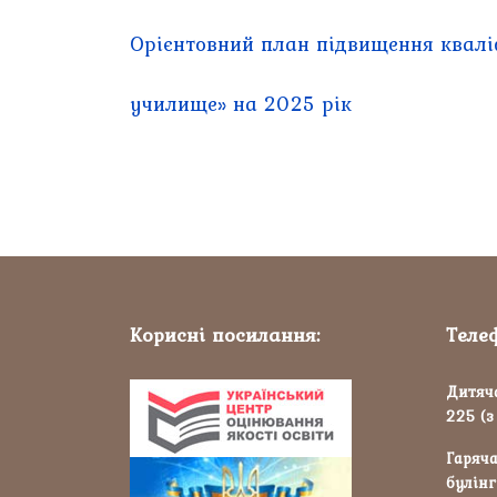
Орієнтовний план підвищення квалі
училище» на 2025 рік
Корисні посилання:
Теле
Дитяча
225 (з
Гаряча
булінг