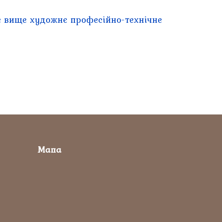
е вище художнє професійно-технічне
Мапа