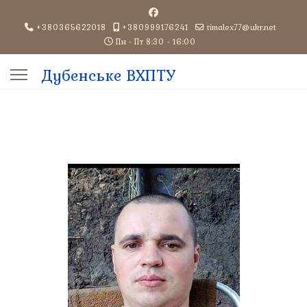
+380365622018
+380999176241
timalex77@ukr.net
Пн - Пт 8:30 - 16:00
Дубенське ВХПТУ
aracters for results.