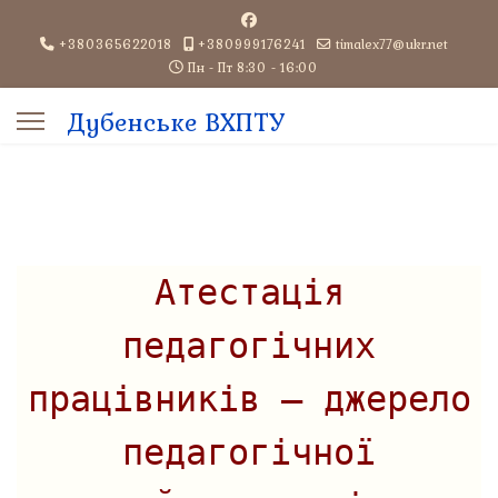
+380365622018
+380999176241
timalex77@ukr.net
Пн - Пт 8:30 - 16:00
Дубенське ВХПТУ
aracters for results.
Атестація
педагогічних
працівників – джерело
педагогічної