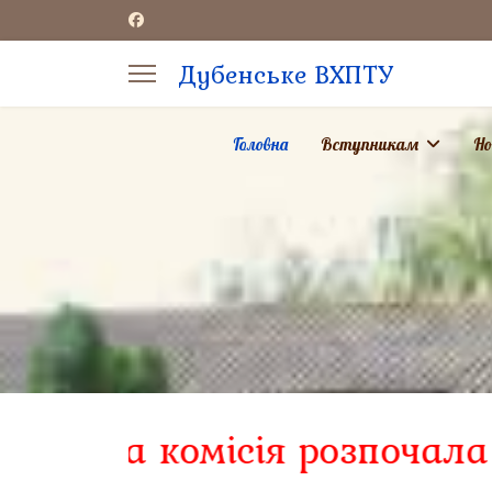
Дубенське ВХПТУ
Головна
Вступникам
Но
aracters for results.
комісія розпочала робо