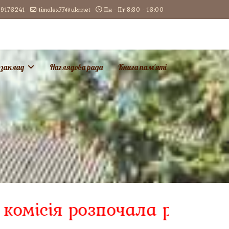
9176241
timalex77@ukr.net
Пн - Пт 8:30 - 16:00
 заклад
Наглядова рада
Книга пам'яті
 розпочала роботу!