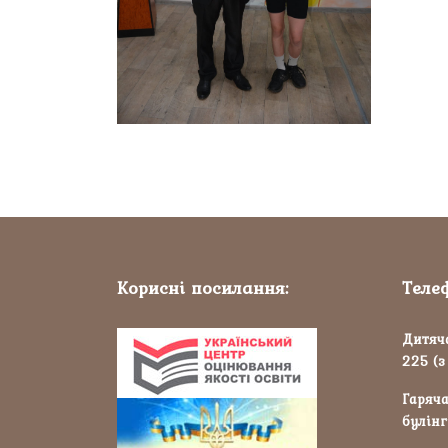
Корисні посилання:
Теле
Дитяча
225 (з
Гаряча
булінг