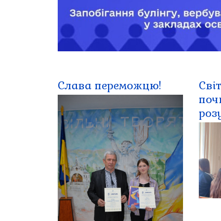
Слава переможцю!
Сві
поч
роз