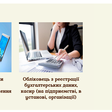
ки
Обліковець з реєстрації
бухгалтерських даних,
чення
касир (на підприємстві, в
установі, організації)