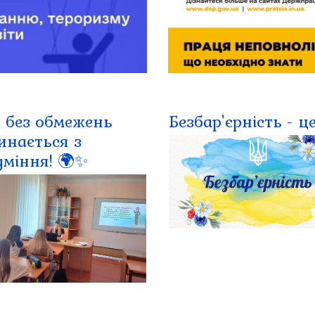
т без обмежень
Безбар'єрність - це.
инається з
уміння! 🌍✨