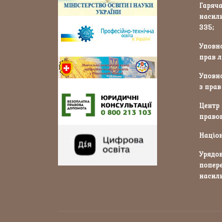
Гаряча
насиль
335;
Уповн
прав л
Уповн
з прав
Центр
правов
Націон
Урядов
попер
насиль