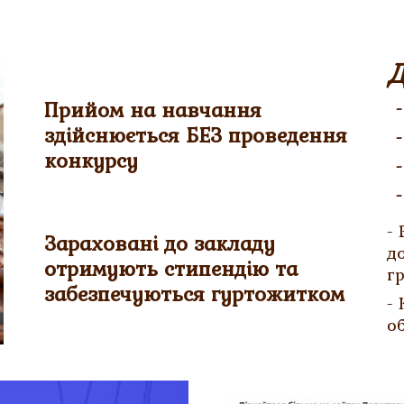
Д
Прийом на навчання
здійснюється БЕЗ проведення
конкурсу
-
Зараховані до закладу
д
отримують стипендію та
г
забезпечуються гуртожитком
-
о