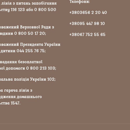
Телефони:
 лінія з питань запобігання
ству 116 123 або 0 800 500
+3803656 2 20 40
+38095 447 98 10
оважений Верховної Ради з
юдини 0 800 50 17 20;
+38067 752 55 65
оважений Президента України
 дитини 044 255 76 75;
 надання безоплатної
ої допомоги 0 800 213 103;
альна поліція України 102;
а гаряча лінія з
едження домашнього
ства 1547.