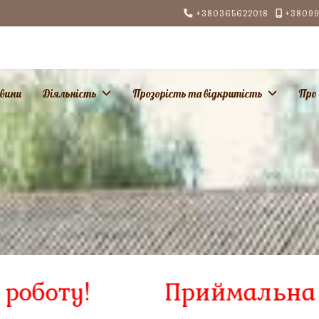
+380365622018
+38099
вини
Діяльність
Прозорість та відкритість
Про
ту!
Приймальна комісія