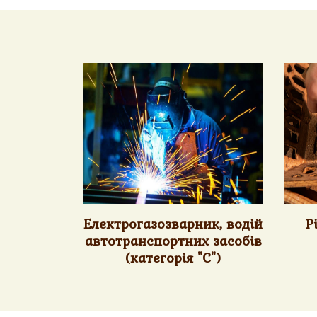
Електрогазозварник, водій
Р
автотранспортних засобів
(категорія "С")