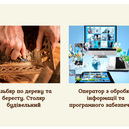
ізьбяр по дереву та
Оператор з оброб
бересту. Столяр
інформації та
будівельний
програмного забезпе