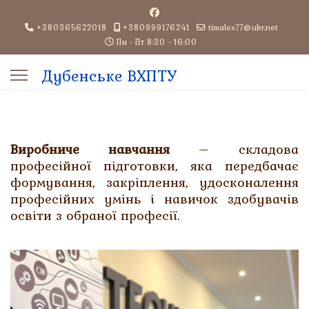
+380365622018
+380999176241
timalex77@ukr.net
Пн - Пт 8:30 - 16:00
Дубенське ВХПТУ
Виробниче навчання
– складова
aracters for results.
професійної підготовки, яка передбачає
формування, закріплення, удосконалення
професійних умінь і навичок здобувачів
освіти з обраної професії.