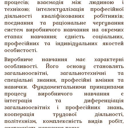
процесів; взаємодія між людиною і
технікою; інтелектуалізація професійної
діяльності кваліфікованих робітників;
поєднання та раціональне чергування
систем виробничого навчання на окремих
етапах навчання; єдність соціальних,
професійних та індивідуальних якостей
особистості.
Виробниче навчання має характерні
особливості. Його основу становлять
загальноосвітні, загальнотехнічні та
спеціальні знання, професійні вміння та
навички. Фундаментальними принципами
процесу виробничого навчання є
інтеграція та диференціація
загальноосвітніх і професійних знань,
кооперація трудової діяльності,
політехнізм, комплексність видів робіт,
системність навчання тощо.