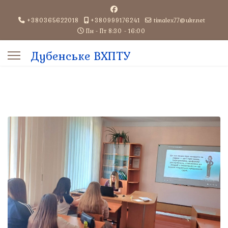
+380365622018
+380999176241
timalex77@ukr.net
Пн - Пт 8:30 - 16:00
Дубенське ВХПТУ
aracters for results.