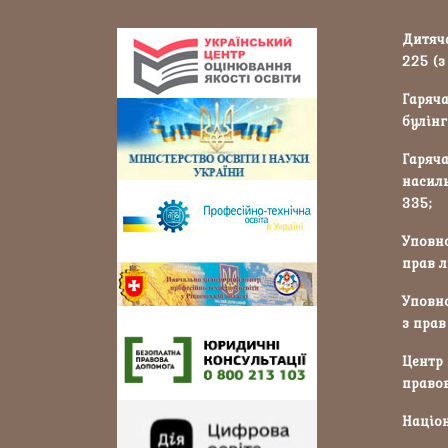
Дитяча
225 (з
Гаряча
булінг
Гаряча
насиль
335;
Уповн
прав л
Уповн
з прав
Центр
правов
Націон