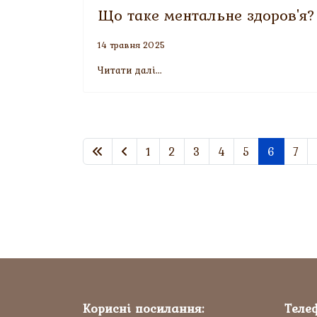
Що таке ментальне здоров'я?
14 травня 2025
Читати далі...
1
2
3
4
5
6
7
Корисні посилання:
Теле