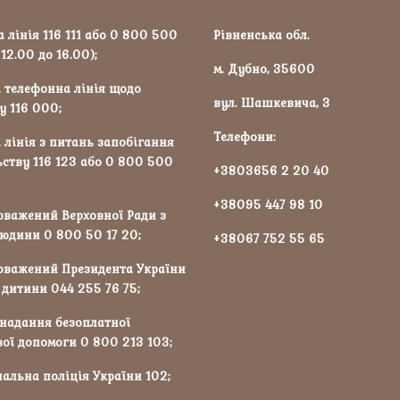
 лінія 116 111 або 0 800 500
Рівненська обл.
 12.00 до 16.00);
м. Дубно, 35600
 телефонна лінія щодо
вул. Шашкевича, 3
у 116 000;
Телефони:
 лінія з питань запобігання
ству 116 123 або 0 800 500
+3803656 2 20 40
+38095 447 98 10
оважений Верховної Ради з
юдини 0 800 50 17 20;
+38067 752 55 65
оважений Президента України
 дитини 044 255 76 75;
 надання безоплатної
ої допомоги 0 800 213 103;
альна поліція України 102;