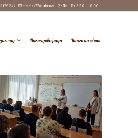
9176241
timalex77@ukr.net
Пн - Пт 8:30 - 16:00
 заклад
Наглядова рада
Книга пам'яті