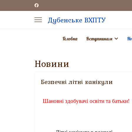
Дубенське ВХПТУ
Головна
Вступникам
Но
Новини
aracters for results.
Безпечні літні канікули
Шановні здобувачі освіти та батьки!